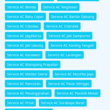
Service AC Benda
Service AC Neglasari
Service AC Batu Ceper
Service AC Bantar Gebang
Service AC Cibodas
Service AC Cilandak
Service AC Jagakarsa
Service AC Jati Sampurna
Service AC Jati Uwung
Service AC Karang Tengah
Service AC Karawaci
Service AC Larangan
Service AC Mampang Prapatan
Service AC Medan Satria
Service AC Mustika Jaya
Service AC Pancoran
Service AC Pasar Minggu
Service AC Pesanggrahan
Service AC Pondok Melati
Service AC Priuk
Service AC Surabaya Barat