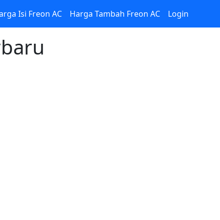
arga Isi Freon AC
Harga Tambah Freon AC
Login
rbaru