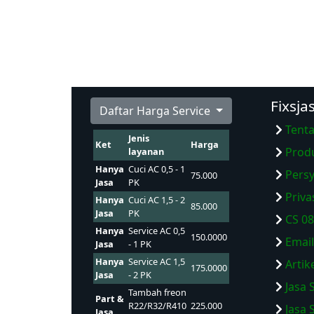
Fixsja
Daftar Harga Service
Tenta
Jenis
Ket
Harga
Produ
layanan
Hanya
Cuci AC 0,5 - 1
Persy
75.000
Jasa
PK
Priva
Hanya
Cuci AC 1,5 - 2
85.000
Jasa
PK
CS 08
Hanya
Service AC 0,5
150.0000
Emai
Jasa
- 1 PK
Hanya
Service AC 1,5
Artik
175.0000
Jasa
- 2 PK
Jasa 
Tambah freon
Part &
R22/R32/R410
225.000
Jasa 
Jasa