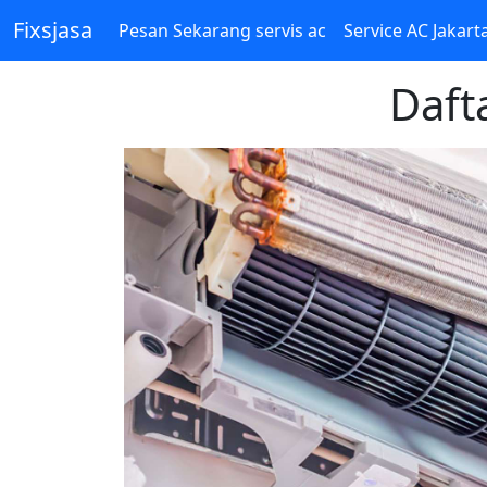
Fixsjasa
Pesan Sekarang servis ac
Service AC Jakart
Daft