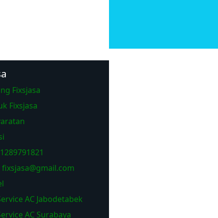
sa
ng Fixsjasa
k Fixsjasa
aratan
si
1289791821
l
fixsjasa@gmail.com
el
Service AC Jabodetabek
Service AC Surabaya