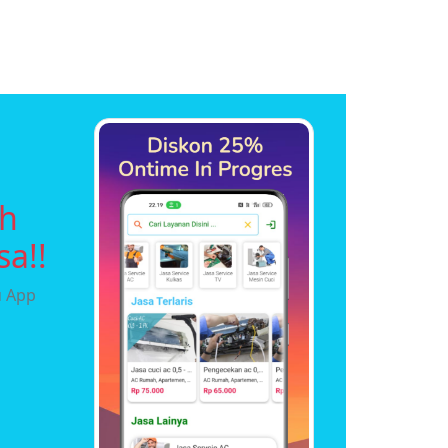
uh
sa!!
u App