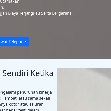
Diutamakan.
an.
ngan Biaya Terjangkau Serta Bergaransi
ewat Telepone
 Sendiri Ketika
mengalami penurunan kinerja
 lambat, atau sama sekali
hanya kotor atau saluran
ar benar teliti dalam