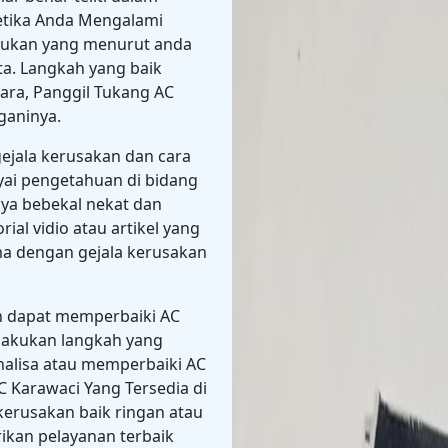
Ketika Anda Mengalami
Lakukan yang menurut anda
a. Langkah yang baik
dara, Panggil Tukang AC
ganinya.
ejala kerusakan dan cara
yai pengetahuan di bidang
nya bebekal nekat dan
rial vidio atau artikel yang
 dengan gejala kerusakan
an dapat memperbaiki AC
lakukan langkah yang
alisa atau memperbaiki AC
C Karawaci Yang Tersedia di
 kerusakan baik ringan atau
rikan pelayanan terbaik