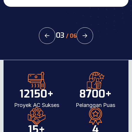
03
/
06
12150
+
8700
+
Proyek AC Sukses
Pelanggan Puas
15
+
4