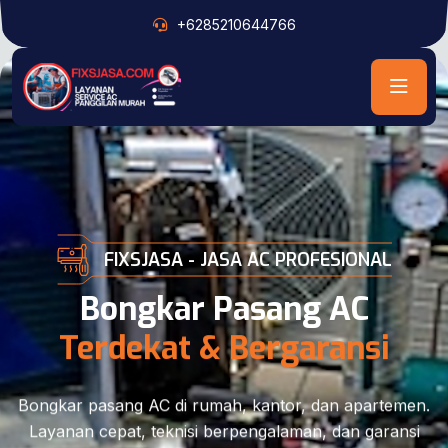
+6285210644766
FIXSJASA - JASA AC PROFESIONAL
Bongkar Pasang AC
Terdekat & Bergaransi
Bongkar pasang AC di rumah, kantor, dan apartemen.
Layanan cepat, teknisi berpengalaman, dan garansi