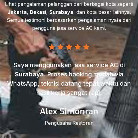
Lihat pengalaman pelanggan dari berbagai kota seperti
Jakarta
,
Bekasi
,
Surabaya
, dan kota besar lainnya.
Semua testimoni berdasarkan pengalaman nyata dari
pengguna jasa service AC kami.
Saya menggunakan jasa service AC di
Surabaya
. Proses booking mudah via
WhatsApp, teknisi datang tepat waktu dan
hasil kerja sangat rapi.
Alex Simonran
Pengusaha Restoran